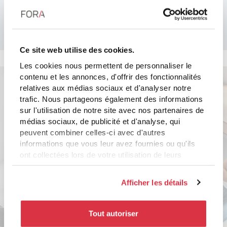
autour de quelques règles du jeu collectives,
partagées.
Ce site web utilise des cookies.
Les cookies nous permettent de personnaliser le
contenu et les annonces, d'offrir des fonctionnalités
relatives aux médias sociaux et d'analyser notre
Modalités pédagogiques
trafic. Nous partageons également des informations
Cette formation présentielle se déroule comme une cour de
sur l'utilisation de notre site avec nos partenaires de
justice, où les apprenants sont intégrés dans une mise en scène
médias sociaux, de publicité et d'analyse, qui
captivante :
peuvent combiner celles-ci avec d'autres
informations que vous leur avez fournies ou qu'ils
Elle est dispensée en intra-entreprise par groupes de 10
ont collectées lors de votre utilisation de leurs
participants.
services.
Sa durée est de deux journées (version allégée possible en
Afficher les détails
une seule journée - Nous consulter).
Tout autoriser
-
Les participants incarnent les jurés
. Ils évaluent les