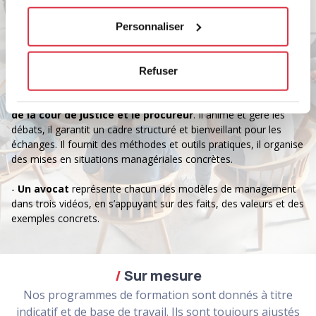
arguments, les pratiques managériales et rendent leur « verdict
» pour chaque courant de pensée. Selon la durée de formation
Personnaliser
choisie ils s’exercent concrètement à de nouvelles pratiques
managériales basées sur des études de cas fournies par Fora
ou issues de situations vécues dans votre entreprise.
Refuser
-
Le formateur Fora incarne alternativement le président
de la cour de justice et le procureur
. Il anime et gère les
débats, il garantit un cadre structuré et bienveillant pour les
échanges. Il fournit des méthodes et outils pratiques, il organise
des mises en situations managériales concrètes.
-
Un avocat
représente chacun des modèles de management
dans trois vidéos, en s’appuyant sur des faits, des valeurs et des
exemples concrets.
Sur mesure
Nos programmes de formation sont donnés à titre
indicatif et de base de travail. Ils sont toujours ajustés